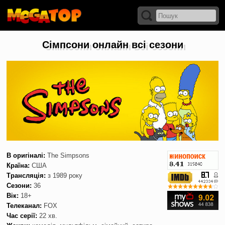
Сімпсони онлайн всі сезони
В оригіналі:
The Simpsons
Країна:
США
Трансляція:
з 1989 року
Сезони:
36
Вік:
18+
Телеканал:
FOX
Час серії:
22 хв.