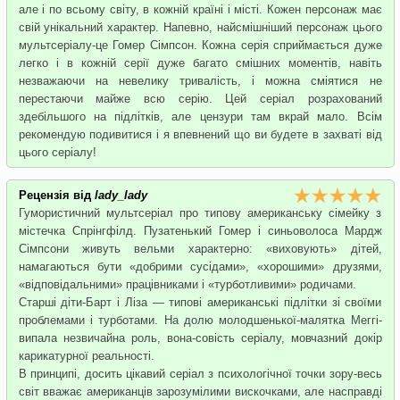
але і по всьому світу, в кожній країні і місті. Кожен персонаж має
свій унікальний характер. Напевно, найсмішніший персонаж цього
мультсеріалу-це Гомер Сімпсон. Кожна серія сприймається дуже
легко і в кожній серії дуже багато смішних моментів, навіть
незважаючи на невелику тривалість, і можна сміятися не
перестаючи майже всю серію. Цей серіал розрахований
здебільшого на підлітків, але цензури там вкрай мало. Всім
рекомендую подивитися і я впевнений що ви будете в захваті від
цього серіалу!
Рецензія від
lady_lady
Гумористичний мультсеріал про типову американську сімейку з
містечка Спрінгфілд. Пузатенький Гомер і синьоволоса Мардж
Сімпсони живуть вельми характерно: «виховують» дітей,
намагаються бути «добрими сусідами», «хорошими» друзями,
«відповідальними» працівниками і «турботливими» родичами.
Старші діти-Барт і Ліза — типові американські підлітки зі своїми
проблемами і турботами. На долю молодшенької-малятка Меггі-
випала незвичайна роль, вона-совість серіалу, мовчазний докір
карикатурної реальності.
В принципі, досить цікавий серіал з психологічної точки зору-весь
світ вважає американців зарозумілими вискочками, але насправді