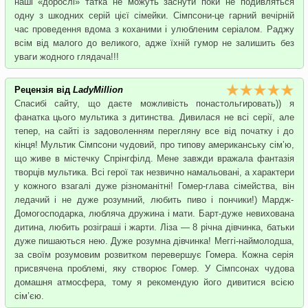
наші «дорослі» татка не можуть заснути поки не подивляться
одну з шкодних серій цієї сімейки. Сімпсони-це гарний вечірній
час проведення вдома з коханими і улюбленим серіалом. Раджу
всім від малого до великого, адже їхній гумор не залишить без
уваги жодного глядача!!!
Рецензія від
LadyMillion
Спасибі сайту, що даєте можливість понастольгировать)) я
фанатка цього мультика з дитинства. Дивилася не всі серії, але
тепер, на сайті із задоволенням перегляну все від початку і до
кінця! Мультик Сімпсони чудовий, про типову американську сім’ю,
що живе в містечку Спрінгфілд. Мене завжди вражала фантазія
творців мультика. Всі герої так незвично намальовані, а характери
у кожного взагалі дуже різноманітні! Гомер-глава сімейства, він
ледачий і не дуже розумний, любить пиво і пончики!) Мардж-
Домогосподарка, любляча дружина і мати. Барт-дуже невихована
дитина, любить розіграші і жарти. Ліза — 8 річна дівчинка, батьки
дуже пишаються нею. Дуже розумна дівчинка! Меггі-наймолодша,
за своїм розумовим розвитком перевершує Гомера. Кожна серія
присвячена проблемі, яку створює Гомер. У Сімпсонах чудова
домашня атмосфера, тому я рекомендую його дивитися всією
сім’єю.