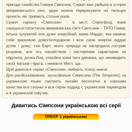
пригоди сімейства Гомера Сімпсона. Серіал вже увійшов в історію
американського кіно, адже можна перерахувати на пальцях
проекти, які тривають стільки років.
Сюжет серіалу «Сімпсони» : в місті Спрінгфілд живе
середньостатистична американська сім’я Сімпсонів – ТАТО Гомер,
кілька тупуватий але дуже енергійний; мама Мардж, яка вважає
себе зразковою домогосподаркою і всю свою енергію віддає
дітям і дому; син Барт, якого природа не нагородила гострим
розумом, але ось нахабством і нестерпним характером не
обділила; дочка Ліза, спокійна зовні тиха дівчинка, що ненавидить
своїх батьків і брата; і немовля Меггі, ще…
Щоб дивитися серіал «Сімпсони», виберіть плеєр нижче.
Для російськомовних:
мультфильм Симпсоны (The Simpsons) на
украинском языке смотреть онлайн бесплатно в хорошем
качестве все сезоны и все серии подряд с украинским переводом
и в украинской озвучке.
Дивитись Сімпсони українською всі серії
ПЛЕЄР 1 українською