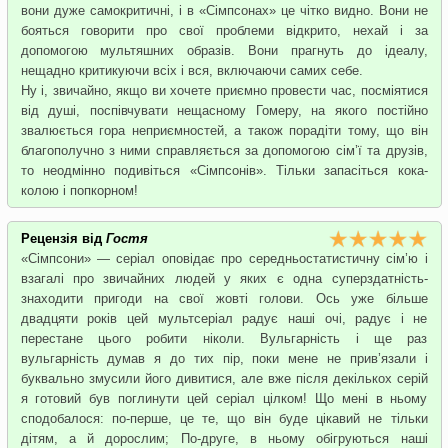
вони дуже самокритичні, і в «Сімпсонах» це чітко видно. Вони не
бояться говорити про свої проблеми відкрито, нехай і за
допомогою мультяшних образів. Вони прагнуть до ідеалу,
нещадно критикуючи всіх і вся, включаючи самих себе.
Ну і, звичайно, якщо ви хочете приємно провести час, посміятися
від душі, поспівчувати нещасному Гомеру, на якого постійно
звалюється гора неприємностей, а також порадіти тому, що він
благополучно з ними справляється за допомогою сім’ї та друзів,
то неодмінно подивіться «Сімпсонів». Тільки запасіться кока-
колою і попкорном!
Рецензія від
Гостя
«Сімпсони» — серіал оповідає про середньостатистичну сім’ю і
взагалі про звичайних людей у яких є одна суперздатність-
знаходити пригоди на свої жовті голови. Ось уже більше
двадцяти років цей мультсеріал радує наші очі, радує і не
перестане цього робити ніколи. Вульгарність і ще раз
вульгарність думав я до тих пір, поки мене не прив’язали і
буквально змусили його дивитися, але вже після декількох серій
я готовий був поглинути цей серіал цілком! Що мені в ньому
сподобалося: по-перше, це те, що він буде цікавий не тільки
дітям, а й дорослим; По-друге, в ньому обігруються наші