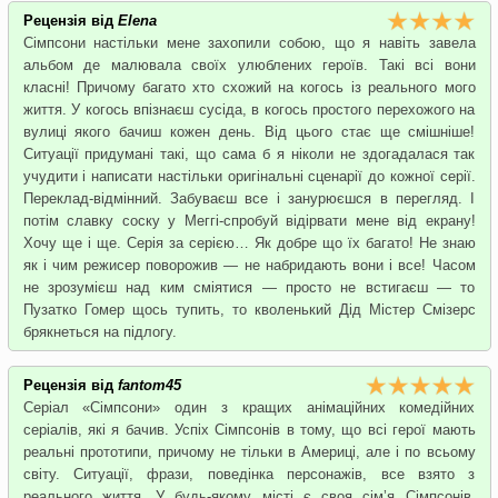
Рецензія від
Elena
Сімпсони настільки мене захопили собою, що я навіть завела
альбом де малювала своїх улюблених героїв. Такі всі вони
класні! Причому багато хто схожий на когось із реального мого
життя. У когось впізнаєш сусіда, в когось простого перехожого на
вулиці якого бачиш кожен день. Від цього стає ще смішніше!
Ситуації придумані такі, що сама б я ніколи не здогадалася так
учудити і написати настільки оригінальні сценарії до кожної серії.
Переклад-відмінний. Забуваєш все і занурюєшся в перегляд. І
потім славку соску у Меггі-спробуй відірвати мене від екрану!
Хочу ще і ще. Серія за серією… Як добре що їх багато! Не знаю
як і чим режисер поворожив — не набридають вони і все! Часом
не зрозумієш над ким сміятися — просто не встигаєш — то
Пузатко Гомер щось тупить, то кволенький Дід Містер Смізерс
брякнеться на підлогу.
Рецензія від
fantom45
Серіал «Сімпсони» один з кращих анімаційних комедійних
серіалів, які я бачив. Успіх Сімпсонів в тому, що всі герої мають
реальні прототипи, причому не тільки в Америці, але і по всьому
світу. Ситуації, фрази, поведінка персонажів, все взято з
реального життя. У будь-якому місті є своя сім’я Сімпсонів.