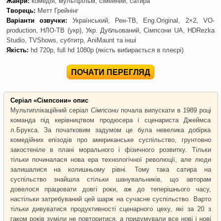
Жанри:
комедія, мультфільм, сімейний, сатира
Творець:
Метт Грейнінг
Варіанти озвучки:
Український, Рен-ТВ, Eng.Original, 2×2, VO-
production, НЛО-ТВ (укр), Укр. Дубльований, Сімпсони UA, HDRezka
Studio, TVShows, субтитр, AniMaunt та інші
Якість:
hd 720p, full hd 1080p (якість вибирається в плеєрі)
ПОЧАТИ ПЕРЕГЛЯД
Серіал «Сімпсони» опис
Мультиплікаційний серіал
Сімпсони
почала випускати в 1989 році
команда під керівництвом продюсера і сценариста Джеймса
л.Брукса. За початковим задумом це була невелика добірка
комедійних епізодів про американське суспільство, грунтовно
закостеніле в плані морального і фізичного розвитку. Тільки
тільки починалася нова ера технологічної революції, але люди
залишалися на колишньому рівні. Тому така сатира на
суспільство знайшла стільки шанувальників, що авторам
довелося працювати довгі роки, аж до теперішнього часу,
настільки затребуваний цей шарж на сучасне суспільство. Варто
тільки дивуватися продуктивності сценарного цеху, які за 20 з
гаком років зуміли не повторитися, а придумували все нові і нові