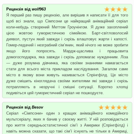
Рецензія від
wolf963
Я перший раз пишу рецензію, але вирішив я написати її для того
щоб всі знали, що Сімпсони це найкращий анімаційний серіал
коли-небудь створений Меттом Гроунінгом. Я дуже захоплений
цією жовтою гумористичною сімейкою. Барт-світловолосий
диявол, пустун який завжди і скрізь влаштовує жарти і капості.
Гомер-ледачий і незграбний сім’янин, який нічого не може зробити
якщо його попросять. Мардж-щаслива і працьовита
домогосподарка, яка завжди і скрізь допомагає нужденним. Ліза
— дуже розумна дівчинка, яка своїми знаннями намагається
стати для всього міста прикладом наслідування. Загалом саме
місто в якому вони живуть називається Спрінгфілд. Це місто
дуже смішить кіноглядача своїми жителями які завжди і скрізь
потрапляють в незручні і смішні ситуації. Коротко хлопці
подивіться цей гумористичний серіал не пошкодуєте.
Рецензія від
Besov
Серіал «Сімпсони» один з кращих анімаційного комедійного
мультсеріалу, яких я бачив у своєму житті. У ній розповідається
про життя середньостатистичної сім’ї з Америки (Спрінгфілд) і
навіть можна сказати, що такі сім’ї існують не тільки в Америці,