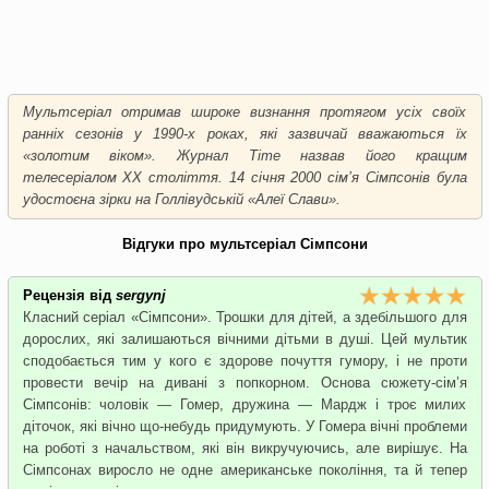
Мультсеріал отримав широке визнання протягом усіх своїх
ранніх сезонів у 1990-х роках, які зазвичай вважаються їх
«золотим віком». Журнал Time назвав його кращим
телесеріалом XX століття. 14 січня 2000 сім’я Сімпсонів була
удостоєна зірки на Голлівудській «Алеї Слави».
Відгуки про мультсеріал Сімпсони
Рецензія від
sergynj
Класний серіал «Сімпсони». Трошки для дітей, а здебільшого для
дорослих, які залишаються вічними дітьми в душі. Цей мультик
сподобається тим у кого є здорове почуття гумору, і не проти
провести вечір на дивані з попкорном. Основа сюжету-сім’я
Сімпсонів: чоловік — Гомер, дружина — Мардж і троє милих
діточок, які вічно що-небудь придумують. У Гомера вічні проблеми
на роботі з начальством, які він викручуючись, але вирішує. На
Сімпсонах виросло не одне американське покоління, та й тепер