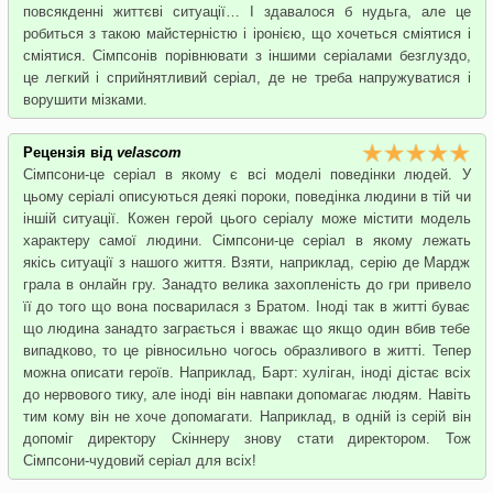
повсякденні життєві ситуації… І здавалося б нудьга, але це
робиться з такою майстерністю і іронією, що хочеться сміятися і
сміятися. Сімпсонів порівнювати з іншими серіалами безглуздо,
це легкий і сприйнятливий серіал, де не треба напружуватися і
ворушити мізками.
Рецензія від
velascom
Сімпсони-це серіал в якому є всі моделі поведінки людей. У
цьому серіалі описуються деякі пороки, поведінка людини в тій чи
іншій ситуації. Кожен герой цього серіалу може містити модель
характеру самої людини. Сімпсони-це серіал в якому лежать
якісь ситуації з нашого життя. Взяти, наприклад, серію де Мардж
грала в онлайн гру. Занадто велика захопленість до гри привело
її до того що вона посварилася з Братом. Іноді так в житті буває
що людина занадто заграється і вважає що якщо один вбив тебе
випадково, то це рівносильно чогось образливого в житті. Тепер
можна описати героїв. Наприклад, Барт: хуліган, іноді дістає всіх
до нервового тику, але іноді він навпаки допомагає людям. Навіть
тим кому він не хоче допомагати. Наприклад, в одній із серій він
допоміг директору Скіннеру знову стати директором. Тож
Сімпсони-чудовий серіал для всіх!