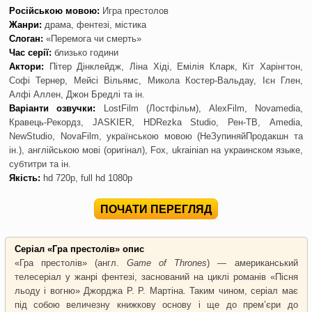
Російською мовою:
Игра престолов
Жанри:
драма, фентезі, містика
Слоган:
«Перемога чи смерть»
Час серії:
близько години
Актори:
Пітер Дінклейдж, Ліна Хіді, Емілія Кларк, Кіт Харінгтон,
Софі Тернер, Мейсі Вільямс, Микола Костер-Вальдау, Ієн Глен,
Алфі Аллен, Джон Бредлі та ін.
Варіанти озвучки:
LostFilm (Лостфільм), AlexFilm, Novamedia,
Кравець-Рекордз, JASKIER, HDRezka Studio, Рен-ТВ, Amedia,
NewStudio, NovaFilm, українською мовою (НеЗупиняйПродакшн та
ін.), англійською мові (оригінал), Fox, ukrainian на украинском языке,
субтитри та ін.
Якість:
hd 720p, full hd 1080p
ПОЧАТИ ПЕРЕГЛЯД
Серіал «Гра престолів» опис
«Гра престолів» (англ.
Game of Thrones
) — американський
телесеріал у жанрі фентезі, заснований на циклі романів «Пісня
льоду і вогню» Джорджа Р. Р. Мартіна. Таким чином, серіал має
під собою величезну книжкову основу і ще до прем’єри до