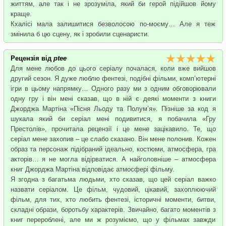
життям, але так і не зрозуміла, який би герой підійшов йому
краще.
Кхалісі мала залишитися безволосою по-моєму… Але я теж
змінила б цю сцену, як і зробили сценаристи.
Рецензія від
ptee
Для мене любов до цього серіалу почалася, коли вже вийшов
другий сезон. Я дуже люблю фентезі, подібні фільми, комп’ютерні
ігри в цьому напрямку… Одного разу ми з одним обговорювали
одну гру і він мені сказав, що в ній є деякі моменти з книги
Джорджа Мартіна «Пісня Льоду та Полум’я». Пізніше за код я
шукала який би серіал мені подивитися, я побачила «Гру
Престолів», прочитала рецензії і це мене зацікавило. Те, що
серіал мене захопив – це слабо сказано. Він мене полонив. Кожен
образ та персонаж підібраний ідеально, костюми, атмосфера, гра
акторів… я не могла відірватися. А найголовніше – атмосфера
книг Джорджа Мартіна відповідає атмосфері фільму.
Я згодна з багатьма людьми, хто сказав, що цей серіал важко
назвати серіалом. Це фільм, чудовий, цікавий, захоплюючий
фільм, для тих, хто любить фентезі, історичні моменти, битви,
складні образи, боротьбу характерів. Звичайно, багато моментів з
книг перероблені, але ми ж розуміємо, що у фільмах завжди