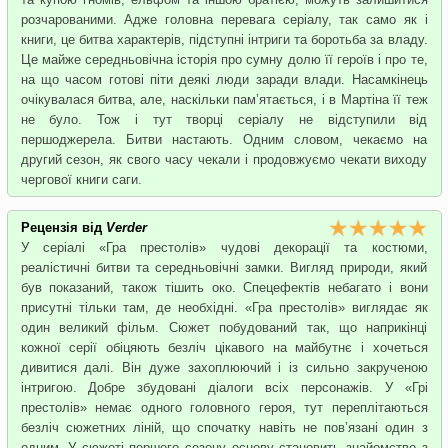
розчарованими. Адже головна перевага серіалу, так само як і
книги, це битва характерів, підступні інтриги та боротьба за владу.
Це майже середньовічна історія про сумну долю її героїв і про те,
на що часом готові піти деякі люди заради влади. Насамкінець
очікувалася битва, але, наскільки пам’ятається, і в Мартіна її теж
не було. Тож і тут творці серіалу не відступили від
першоджерела. Битви настають. Одним словом, чекаємо на
другий сезон, як свого часу чекали і продовжуємо чекати виходу
чергової книги саги.
Рецензія від
Verder
У серіалі «Гра престолів» чудові декорації та костюми,
реалістичні битви та середньовічні замки. Вигляд природи, який
був показаний, також тішить око. Спецефектів небагато і вони
присутні тільки там, де необхідні. «Гра престолів» виглядає як
один великий фільм. Сюжет побудований так, що наприкінці
кожної серії обіцяють безліч цікавого на майбутнє і хочеться
дивитися далі. Він дуже захоплюючий і із сильно закрученою
інтригою. Добре збудовані діалоги всіх персонажів. У «Грі
престолів» немає одного головного героя, тут переплітаються
безліч сюжетних ліній, що спочатку навіть не пов’язані один з
одним. У сюжеті першого сезону основу становить знайомство з