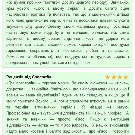
ніж думав про них протягом досить довгого періоду). Звичайно,
крім усього іншого в цьому серіалі є досить багато сцен
насильства, еротики та вбивства, так що з маленькими дітьми
його явно дивитися не варто, я навіть побоялася давати слухати
звуковий ряд цього фільму своїй маленькій доньці, оскільки
навіть звук може іноді бути не меншим. різкішим, ніж сама
картинка. В цілому серіал відмінної якості, не дарма його
рейтинги такі високі, цікавий сюжет, хороші актори і все дуже
гармонійно (жорстокість з чеснотою, любов з ненавистю,
божевілля з обачністю), все поєднується в чудових серіях і
продовження наступної чекаєш з нетерпінням.
Рецензія від
Concordia
«Гра престолів» – торгова марка. За своїм сюжетом — «кіска»,
добротна і … звичайна. Уявіть собі, що ви придумували б це кіно і
все це — ваша візуалізація? Адже не так складно, а якщо ще й
книгу почитати Всього… А потім спробуйте втиснути це в рамки
та терміни вітчизняних серіалів. Я нізащо не ратую.
Професіоналізм – внутрішня відповідність тій чи іншій професії. А
знання та навички — просто м’ясо. Якщо є внутрішня
відповідність — кістка — то м’ясо наросте… У наших виробників
надто мало костеїв і багато жадібності… про м’ясо і говорити