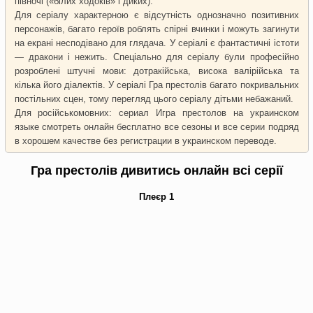
півночі («білих ходоків» і диких).
Для серіалу характерною є відсутність однозначно позитивних
персонажів, багато героїв роблять спірні вчинки і можуть загинути
на екрані несподівано для глядача. У серіалі є фантастичні істоти
— дракони і нежить. Спеціально для серіалу були професійно
розроблені штучні мови: дотракійська, висока валірійська та
кілька його діалектів. У серіалі Гра престолів багато покривальних
постільних сцен, тому перегляд цього серіалу дітьми небажаний.
Для російськомовних: сериал Игра престолов на украинском
языке смотреть онлайн бесплатно все сезоны и все серии подряд
в хорошем качестве без регистрации в украинском переводе.
Гра престолів дивитись онлайн всі серії
Плеєр 1