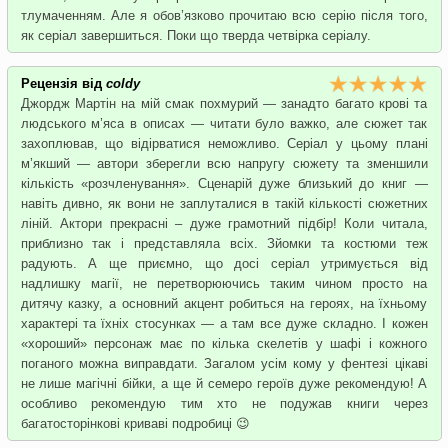
тлумаченням. Але я обов’язково прочитаю всю серію після того,
як серіал завершиться. Поки що тверда четвірка серіалу.
Рецензія від
coldy
Джордж Мартін на мій смак похмурий — занадто багато крові та
людського м’яса в описах — читати було важко, але сюжет так
захоплював, що відірватися неможливо. Серіал у цьому плані
м’якший — автори зберегли всю напругу сюжету та зменшили
кількість «розчленування». Сценарій дуже близький до книг —
навіть дивно, як вони не заплуталися в такій кількості сюжетних
ліній. Актори прекрасні – дуже грамотний підбір! Коли читала,
приблизно так і представляла всіх. Зйомки та костюми теж
радують. А ще приємно, що досі серіал утримується від
надлишку магії, не перетворюючись таким чином просто на
дитячу казку, а основний акцент робиться на героях, на їхньому
характері та їхніх стосунках — а там все дуже складно. І кожен
«хороший» персонаж має по кілька скелетів у шафі і кожного
поганого можна виправдати. Загалом усім кому у фентезі цікаві
не лише магічні бійки, а ще й семеро героїв дуже рекомендую! А
особливо рекомендую тим хто не подужав книги через
багатосторінкові криваві подробиці 😉