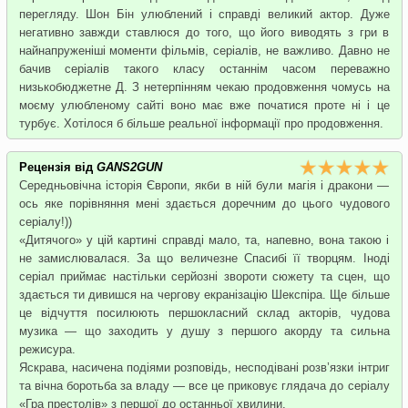
перегляду. Шон Бін улюблений і справді великий актор. Дуже
негативно завжди ставлюся до того, що його виводять з гри в
найнапруженіші моменти фільмів, серіалів, не важливо. Давно не
бачив серіалів такого класу останнім часом переважно
низькобюджетне Д. З нетерпінням чекаю продовження чомусь на
моєму улюбленому сайті воно має вже початися проте ні і це
турбує. Хотілося б більше реальної інформації про продовження.
Рецензія від
GANS2GUN
Середньовічна історія Європи, якби в ній були магія і дракони —
ось яке порівняння мені здається доречним до цього чудового
серіалу!))
«Дитячого» у цій картині справді мало, та, напевно, вона такою і
не замислювалася. За що величезне Спасибі її творцям. Іноді
серіал приймає настільки серйозні звороти сюжету та сцен, що
здається ти дивишся на чергову екранізацію Шекспіра. Ще більше
це відчуття посилюють першокласний склад акторів, чудова
музика — що заходить у душу з першого акорду та сильна
режисура.
Яскрава, насичена подіями розповідь, несподівані розв’язки інтриг
та вічна боротьба за владу — все це приковує глядача до серіалу
«Гра престолів» з першої до останньої хвилини.