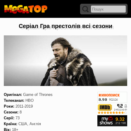
Серіал Гра престолів всі сезони
Оригінал:
Game of Thrones
Телеканал:
HBO
Роки:
2011-2019
Сезони:
8
Серії:
73
Країна:
США, Англія
Вік:
18+