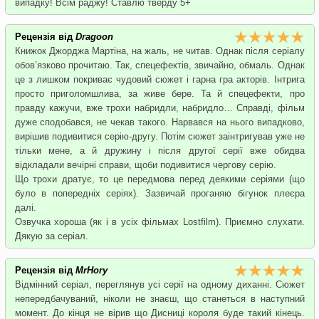
випадку! Всім раджу! Ставлю тверду 5+
Рецензія від
Dragoon
Книжок Джорджа Мартіна, на жаль, не читав. Однак після серіалу
обов’язково прочитаю. Так, спецефектів, звичайно, обмаль. Однак
це з лишком покриває чудовий сюжет і гарна гра акторів. Інтрига
просто приголомшлива, за живе бере. Та й спецефекти, про
правду кажучи, вже трохи набридли, набридло… Справді, фільм
дуже сподобався, не чекав такого. Нарвався на нього випадково,
вирішив подивитися серію-другу. Потім сюжет заінтригував уже не
тільки мене, а й дружину і після другої серії вже обидва
відкладали вечірні справи, щоби подивитися чергову серію.
Що трохи дратує, то це передмова перед деякими серіями (що
було в попередніх серіях). Зазвичай проганяю бігунок плеєра
далі.
Озвучка хороша (як і в усіх фільмах Lostfilm). Приємно слухати.
Дякую за серіал.
Рецензія від
MrHory
Відмінний серіал, переглянув усі серії на одному диханні. Сюжет
непередбачуваний, ніколи не знаєш, що станеться в наступний
момент. До кінця не вірив що Дисниці короля буде такий кінець.