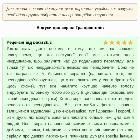
Для різних сезонів доступні різні варіанти української озвучки,
необхідно вручну вибрати в плеєрі потрібне озвучення.
Відгуки про серіал Гра престолів
Рецензія від
baraschic
Унікальність цього серіалу в тому, що ми, як завжди,
припускаємо, що до наступної серії має статися щось
неординарне, щоб залучити нас до подальшого перегляду, але
тільки тут цю неординарність неможливо передбачити. Вона не
так награна як у більшості серіалів (на кшталт того, що
несподівано з’ясовується, що хтось закохався у свого брата або
щось схоже), тут все набагато крутіше: начебто голову
відрубують головному герою або руку (і це лише дві показові, але
вкрай несподівані кінцівки). Кожна серія наповнена такою твердою
основою та несподіванкою. Всі, хто любить фентезі, повинні
залишитися задоволені цією екранізацією, тут і дракони, і королі, і
різні духи, які можуть означати набагато більше, ніж ціла армія
людей. Весь серіал наповнений такими різними персонажами: і
добрими, і злими, і підлими, а часом навіть мінливими (по ходу
серіалу про деяких персонажів починаєш думати зовсім інакше,