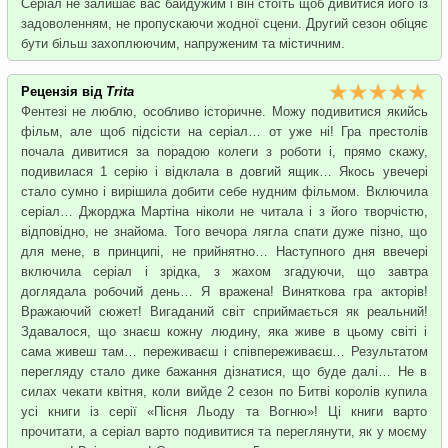
Серіал не залишає вас байдужим і він стоїть щоб дивитися його із
задоволенням, не пропускаючи жодної сцени. Другий сезон обіцяє
бути більш захоплюючим, напруженим та містичним.
Рецензія від
Trita
Фентезі не люблю, особливо історичне. Можу подивитися якийсь
фільм, але щоб підсісти на серіал… от уже ні! Гра престолів
почала дивитися за порадою колеги з роботи і, прямо скажу,
подивилася 1 серію і відклала в довгий ящик… Якось увечері
стало сумно і вирішила добити себе нудним фільмом. Включила
серіал… Джорджа Мартіна ніколи не читала і з його творчістю,
відповідно, не знайома. Того вечора лягла спати дуже пізно, що
для мене, в принципі, не прийнятно… Наступного дня ввечері
включила серіал і зрідка, з жахом згадуючи, що завтра
доглядала робочий день… Я вражена! Виняткова гра акторів!
Вражаючий сюжет! Вигаданий світ сприймається як реальний!
Здавалося, що знаєш кожну людину, яка живе в цьому світі і
сама живеш там… переживаєш і співпереживаєш… Результатом
перегляду стало дике бажання дізнатися, що буде далі… Не в
силах чекати квітня, коли вийде 2 сезон по Битві королів купила
усі книги із серії «Пісня Льоду та Вогню»! Ці книги варто
прочитати, а серіал варто подивитися та переглянути, як у моєму