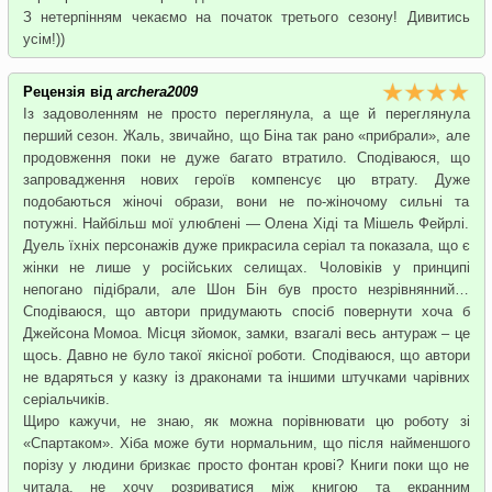
З нетерпінням чекаємо на початок третього сезону! Дивитись
усім!))
Рецензія від
archera2009
Із задоволенням не просто переглянула, а ще й переглянула
перший сезон. Жаль, звичайно, що Біна так рано «прибрали», але
продовження поки не дуже багато втратило. Сподіваюся, що
запровадження нових героїв компенсує цю втрату. Дуже
подобаються жіночі образи, вони не по-жіночому сильні та
потужні. Найбільш мої улюблені — Олена Хіді та Мішель Фейрлі.
Дуель їхніх персонажів дуже прикрасила серіал та показала, що є
жінки не лише у російських селищах. Чоловіків у принципі
непогано підібрали, але Шон Бін був просто незрівнянний…
Сподіваюся, що автори придумають спосіб повернути хоча б
Джейсона Момоа. Місця зйомок, замки, взагалі весь антураж – це
щось. Давно не було такої якісної роботи. Сподіваюся, що автори
не вдаряться у казку із драконами та іншими штучками чарівних
серіальчиків.
Щиро кажучи, не знаю, як можна порівнювати цю роботу зі
«Спартаком». Хіба може бути нормальним, що після найменшого
порізу у людини бризкає просто фонтан крові? Книги поки що не
читала, не хочу розриватися між книгою та екранним