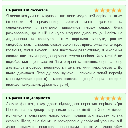
Рецензія від
rockersha
Я чесно кажучи не очікувала, що дивитимуся цей серіал з таким
інтересом. Я прихильниця фентезі, магії, драконів та
середньовіччя і, звичайно, дивлячись першу серію, була
розчарована, що в ній не було жодного дива тощо. Навіть не
додивилася та закинула. Потім вирішила глянути, раптом
сподобається. І справді, сюжет захоплює, приголомшливі актори,
костюми, місця зйомок… все настільки реалістично, я ніколи не
бачила настільки правдоподібного середньовіччя. Хоч мені й не
подобається, що в серіалі багато крові та інтимних сцен, але це
дає відчуття суворої реальності, і це є великий плюс серіалу. До
нього дивилася Легенду про шукача, і звичайно такий перехід
мене здивував просто). І можу сказати, що цей серіал тепер я
вважаю найкращим. Дивитись усім!)
Рецензія від
jennystrizh
Люблю фентезі, тому довго відкладала перегляд серіалу «Гра
Престолів», як десерт відкладають на потім))) Та й не хотілося
мучитися в очікуванні нових серій, подивитися відразу кілька
сезонів. Що ж, я не тільки не розчарована у своїх очікуваннях, а й
дуже приємно вражена поворотами сюжету, масштабом