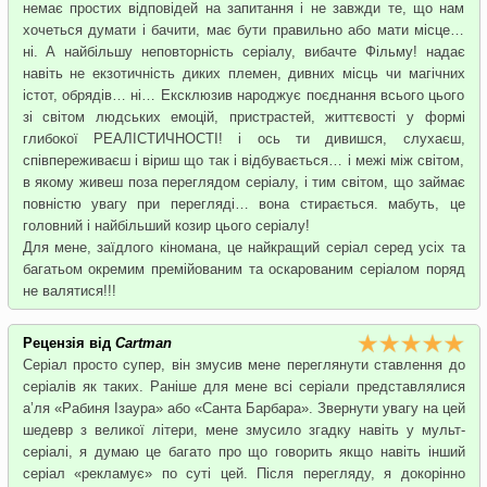
немає простих відповідей на запитання і не завжди те, що нам
хочеться думати і бачити, має бути правильно або мати місце…
ні. А найбільшу неповторність серіалу, вибачте Фільму! надає
навіть не екзотичність диких племен, дивних місць чи магічних
істот, обрядів… ні… Ексклюзив народжує поєднання всього цього
зі світом людських емоцій, пристрастей, життєвості у формі
глибокої РЕАЛІСТИЧНОСТІ! і ось ти дивишся, слухаєш,
співпереживаєш і віриш що так і відбувається… і межі між світом,
в якому живеш поза переглядом серіалу, і тим світом, що займає
повністю увагу при перегляді… вона стирається. мабуть, це
головний і найбільший козир цього серіалу!
Для мене, заїдлого кіномана, це найкращий серіал серед усіх та
багатьом окремим премійованим та оскарованим серіалом поряд
не валятися!!!
Рецензія від
Cartman
Серіал просто супер, він змусив мене переглянути ставлення до
серіалів як таких. Раніше для мене всі серіали представлялися
а’ля «Рабиня Ізаура» або «Санта Барбара». Звернути увагу на цей
шедевр з великої літери, мене змусило згадку навіть у мульт-
серіалі, я думаю це багато про що говорить якщо навіть інший
серіал «рекламує» по суті цей. Після перегляду, я докорінно