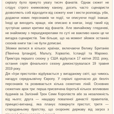
серіалу було прикуто увагу тисяч фанатів. Однак сюжет не
слідує строго книжковому канону, досить часто сценаристи
дозволяють собі відходити від сюжету книг і вести розповідь убік,
додаючи нових персонажів чи події, чи описуючи події інакше.
Іноді це виходить краще, ніж описано в книгах, іноді такий хід
зустрічає шквал критики від фанатів. Але звичайному глядачеві,
не знайомому з першоджерелами по суті не важливо канон це чи
вигадка сценаристів. Тим більше, що на момент зйомок останніх
сезонів книги так і не були дописані.
Зйомки велися в кількох країнах, включаючи Велику Британію
(Північна Ірландія), Мальту, Хорватію, Ісландії та Марокко.
Прем’єра першого сезону у США відбулася 17 квітня 2011 року,
остання серія фінального сезону демонструвалася 19 травня
2019 року.
Дія «Ігри престолів» відбувається у вигаданому світі, що чимось
нагадує середньовічну Європу. У серіалі одночасно діє безліч
персонажів та розвивається кілька сюжетних ліній. Основних
сюжетних арок три: перша присвячена боротьбі кількох впливових
будинків за Залізний Трон Семи Королівств або за незалежність
від нього; друга — нащадку поваленої династії правителів,
принцесі-вигнанці, яка планує повернути престол; третя —
стародавньому братству, що охороняє державу від загроз з