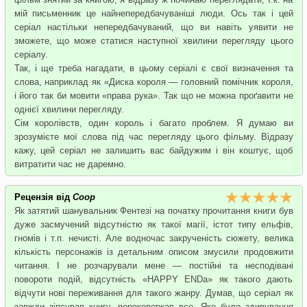
мій письменник це найнепередбачуваніші люди. Ось так і цей
серіал настільки непередбачуваний, що ви навіть уявити не
зможете, що може статися наступної хвилини перегляду цього
серіалу.
Так, і ще треба нагадати, в цьому серіалі є свої визначення та
слова, наприклад як «Диска короля — головний помічник короля,
і його так би мовити «права рука». Так що не можна проґавити не
однієї хвилини перегляду.
Сім королівств, один король і багато проблем. Я думаю ви
зрозумієте мої слова під час перегляду цього фільму. Відразу
кажу, цей серіал не залишить вас байдужим і він коштує, щоб
витратити час не даремно.
Рецензія від
Coop
Як затятий шанувальник Фентезі на початку прочитання книги був
дуже засмучений відсутністю як такої магії, істот типу ельфів,
гномів і т.п. нечисті. Але водночас закрученість сюжету, велика
кількість персонажів із детальним описом змусили продовжити
читання. І не розчарували мене — постійні та несподівані
повороти подій, відсутність «HAPPY ENDа» як такого дають
відчути нові переживання для такого жанру. Думав, що серіал як
завжди зіпсував книгу, перековеркав все. Яке було здивування