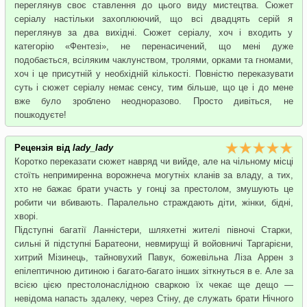
переглянув своє ставлення до цього виду мистецтва. Сюжет
серіалу настільки захоплюючий, що всі двадцять серій я
переглянув за два вихідні. Сюжет серіалу, хоч і входить у
категорію «Фентезі», не перенасичений, що мені дуже
подобається, всіляким чаклунством, тролями, орками та гномами,
хоч і це присутній у необхідній кількості. Повністю переказувати
суть і сюжет серіалу немає сенсу, тим більше, що це і до мене
вже було зроблено неодноразово. Просто дивіться, не
пошкодуєте!
Рецензія від
lady_lady
Коротко переказати сюжет навряд чи вийде, але на чільному місці
стоїть непримиренна ворожнеча могутніх кланів за владу, а тих,
хто не бажає брати участь у гонці за престолом, змушують це
робити чи вбивають. Паралельно страждають діти, жінки, бідні,
хворі.
Підступні багатії Ланністери, шляхетні жителі півночі Старки,
сильні й підступні Баратеони, невмирущі й войовничі Таргарієни,
хитрий Мізинець, тайновухий Павук, божевільна Ліза Аррен з
епілептичною дитиною і багато-багато інших зіткнуться в е. Але за
всією цією престолонаслідною сваркою їх чекає ще дещо —
невідома напасть здалеку, через Стіну, де служать брати Нічного