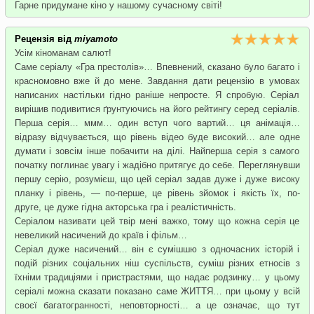
Гарне придумане кіно у нашому сучасному світі!
Рецензія від
miyamoto
Усім кіноманам салют!
Саме серіалу «Гра престолів»… Впевнений, сказано було багато і
красномовно вже й до мене. Завдання дати рецензію в умовах
написаних настільки гідно раніше непросте. Я спробую. Серіал
вирішив подивитися ґрунтуючись на його рейтингу серед серіалів.
Перша серія… ммм… один вступ чого вартий… ця анімація…
відразу відчувається, що рівень відео буде високий… але одне
думати і зовсім інше побачити на ділі. Найперша серія з самого
початку поглинає увагу і жадібно притягує до себе. Переглянувши
першу серію, розумієш, що цей серіал задав дуже і дуже високу
планку і рівень, — по-перше, це рівень зйомок і якість їх, по-
друге, це дуже гідна акторська гра і реалістичність.
Серіалом називати цей твір мені важко, тому що кожна серія це
невеликий насичений до країв і фільм…
Серіал дуже насичений… він є сумішшю з одночасних історій і
подій різних соціальних ніш суспільств, суміш різних етносів з
їхніми традиціями і пристрастями, що надає родзинку… у цьому
серіалі можна сказати показано саме ЖИТТЯ… при цьому у всій
своєї багатогранності, неповторності… а це означає, що тут