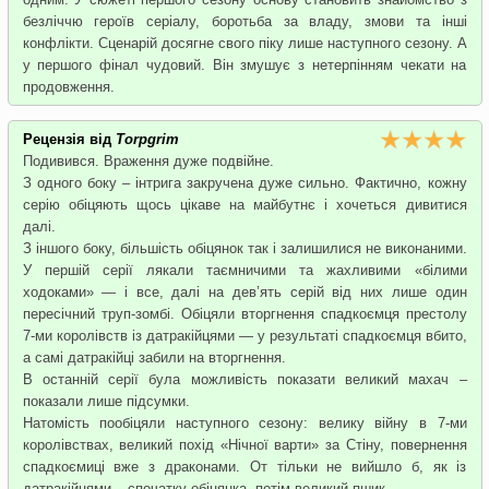
безліччю героїв серіалу, боротьба за владу, змови та інші
конфлікти. Сценарій досягне свого піку лише наступного сезону. А
у першого фінал чудовий. Він змушує з нетерпінням чекати на
продовження.
Рецензія від
Torpgrim
Подивився. Враження дуже подвійне.
З одного боку – інтрига закручена дуже сильно. Фактично, кожну
серію обіцяють щось цікаве на майбутнє і хочеться дивитися
далі.
З іншого боку, більшість обіцянок так і залишилися не виконаними.
У першій серії лякали таємничими та жахливими «білими
ходоками» — і все, далі на дев’ять серій від них лише один
пересічний труп-зомбі. Обіцяли вторгнення спадкоємця престолу
7-ми королівств із датракійцями — у результаті спадкоємця вбито,
а самі датракійці забили на вторгнення.
В останній серії була можливість показати великий махач –
показали лише підсумки.
Натомість пообіцяли наступного сезону: велику війну в 7-ми
королівствах, великий похід «Нічної варти» за Стіну, повернення
спадкоємиці вже з драконами. От тільки не вийшло б, як із
датракійцями – спочатку обіцянка, потім великий пшик.