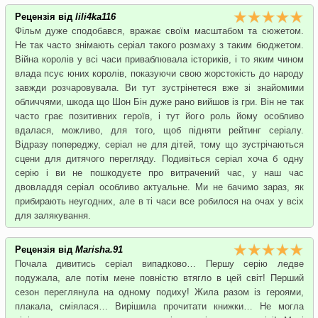
Рецензія від
lili4ka116
Фільм дуже сподобався, вражає своїм масштабом та сюжетом.
Не так часто знімають серіал такого розмаху з таким бюджетом.
Війна королів у всі часи приваблювала істориків, і то яким чином
влада псує юних королів, показуючи свою жорстокість до народу
завжди розчаровувала. Ви тут зустрінетеся вже зі знайомими
обличчями, шкода що Шон Бін дуже рано вийшов із гри. Він не так
часто грає позитивних героїв, і тут його роль йому особливо
вдалася, можливо, для того, щоб підняти рейтинг серіалу.
Відразу попереджу, серіал не для дітей, тому що зустрічаються
сцени для дитячого перегляду. Подивіться серіал хоча б одну
серію і ви не пошкодуєте про витрачений час, у наш час
двовладдя серіал особливо актуальне. Ми не бачимо зараз, як
прибирають неугодних, але в ті часи все робилося на очах у всіх
для залякування.
Рецензія від
Marisha.91
Почала дивитись серіал випадково… Першу серію ледве
подужала, але потім мене повністю втягло в цей світ! Перший
сезон переглянула на одному подиху! Жила разом із героями,
плакала, сміялася… Вирішила прочитати книжки… Не могла