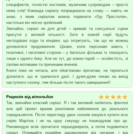
спецефектів, точністю костюмів, музичним супроводом – просто
нема слів! Команда серіалу попрацювала на славу — навіть не
знаю, з яким серіалом можна порівняти «Гру Престолів»,
настільки він якісно зроблений.
Звичайно, серіал не для дітей – криваві та сексуальні сцени
присутні у великій кількості. Зате в кожній серії будуть
несподівані ходи та кінцівки, що інтригують, так що не можеш
дочекатися продовження. Цікаво, коли персонажі мають і
позитивні, і негативні сторони – у багатьох фільмах їх показують
лише з одного боку. Але не тут, де кожен герой — особистість, зі
своїми мотивами та причинами вчинків.
Книги поки не читала, але обов’язково прочитаю, не терпиться
дізнатися, що ж трапилося далі. І дуже-дуже чекаю на вихід
наступного сезону, тим більше після такого завершення!!
Рецензія від
вітольдин
Так, звичайно класний серіал. Я і так великий любитель фентезі
але цей проект вразив реалізмом наближення до реального
середньовіччя. Після перегляду двох сезонів кинувся купити всю
серію Мартіна і не на одну секунду не пошкодував про це.
Рекомендую всім прочитати першоджерела, а потім подивитися
серіал. Отримайте подвійне задоволення від читання, і від