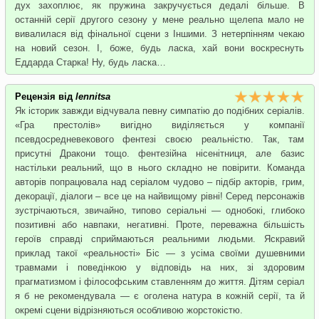
дух захоплює, як пружина закручується дедалі більше. В
останній серії другого сезону у мене реально щелепа мало не
вивалилася від фінальної сцени з Іншими. З нетерпінням чекаю
на новий сезон. І, боже, будь ласка, хай вони воскреснуть
Еддарда Старка! Ну, будь ласка…
Рецензія від
lennitsa
Як історик завжди відчувала певну симпатію до подібних серіалів.
«Гра престолів» вигідно виділяється у компанії
псевдосредневекового фентезі своєю реальністю. Так, там
присутні Дракони тощо. фентезійна нісенітниця, але базис
настільки реальний, що в нього складно не повірити. Команда
авторів попрацювала над серіалом чудово – підбір акторів, грим,
декорації, діалоги – все це на найвищому рівні! Серед персонажів
зустрічаються, звичайно, типово серіальні — однобокі, глибоко
позитивні або навпаки, негативні. Проте, переважна більшість
героїв справді сприймаються реальними людьми. Яскравий
приклад такої «реальності» Біс — з усіма своїми душевними
травмами і поведінкою у відповідь на них, зі здоровим
прагматизмом і філософським ставленням до життя. Дітям серіал
я б не рекомендувала — є оголена натура в кожній серії, та й
окремі сцени відрізняються особливою жорстокістю.