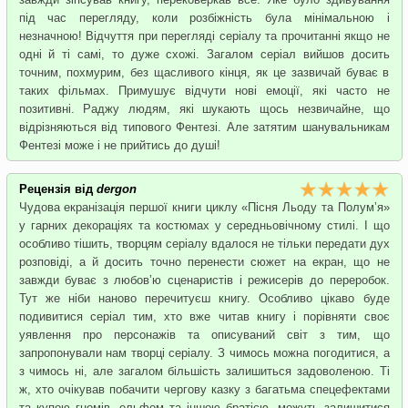
під час перегляду, коли розбіжність була мінімальною і
незначною! Відчуття при перегляді серіалу та прочитанні якщо не
одні й ті самі, то дуже схожі. Загалом серіал вийшов досить
точним, похмурим, без щасливого кінця, як це зазвичай буває в
таких фільмах. Примушує відчути нові емоції, які часто не
позитивні. Раджу людям, які шукають щось незвичайне, що
відрізняються від типового Фентезі. Але затятим шанувальникам
Фентезі може і не прийтись до душі!
Рецензія від
dergon
Чудова екранізація першої книги циклу «Пісня Льоду та Полум’я»
у гарних декораціях та костюмах у середньовічному стилі. І що
особливо тішить, творцям серіалу вдалося не тільки передати дух
розповіді, а й досить точно перенести сюжет на екран, що не
завжди буває з любов’ю сценаристів і режисерів до переробок.
Тут же ніби наново перечитуєш книгу. Особливо цікаво буде
подивитися серіал тим, хто вже читав книгу і порівняти своє
уявлення про персонажів та описуваний світ з тим, що
запропонували нам творці серіалу. З чимось можна погодитися, а
з чимось ні, але загалом більшість залишиться задоволеною. Ті
ж, хто очікував побачити чергову казку з багатьма спецефектами
та купою гномів, ельфом та іншою братією, можуть залишитися