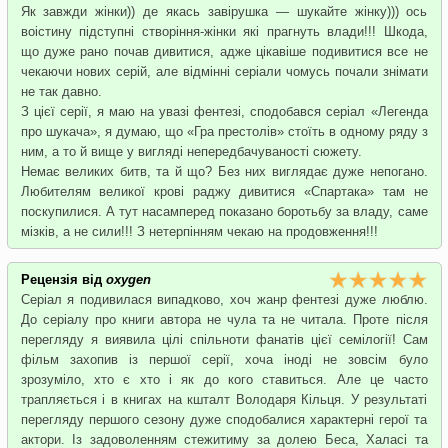
Як завжди жінки)) де якась завірушка — шукайте жінку))) ось
воістину підступні створіння-жінки які прагнуть влади!!! Шкода,
що дуже рано почав дивитися, адже цікавіше подивитися все не
чекаючи нових серій, але відмінні серіали чомусь почали знімати
не так давно.
З цієї серії, я маю на увазі фентезі, сподобався серіал «Легенда
про шукача», я думаю, що «Гра престолів» стоїть в одному ряду з
ним, а то й вище у вигляді непередбачуваності сюжету.
Немає великих битв, та й що? Без них виглядає дуже непогано.
Любителям великої крові раджу дивитися «Спартака» там не
поскупилися. А тут насамперед показано боротьбу за владу, саме
мізків, а не сили!!! З нетерпінням чекаю на продовження!!!
Рецензія від
oxygen
Серіал я подивилася випадково, хоч жанр фентезі дуже люблю.
До серіалу про книги автора не чула та не читала. Проте після
перегляду я виявила цілі спільноти фанатів цієї семілогії! Сам
фільм захопив із першої серії, хоча іноді не зовсім було
зрозуміло, хто є хто і як до кого ставиться. Але це часто
трапляється і в книгах на кшталт Володаря Кільця. У результаті
перегляду першого сезону дуже сподобалися характерні герої та
актори. Із задоволенням стежитиму за долею Беса, Халасі та