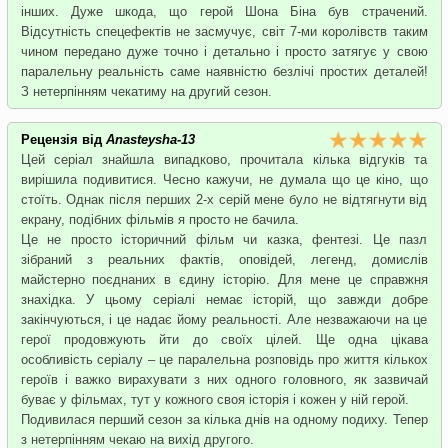
інших. Дуже шкода, що герой Шона Біна був страчений.
Відсутність спецефектів не засмучує, світ 7-ми королівств таким
чином передано дуже точно і детально і просто затягує у свою
паралельну реальність саме наявністю безлічі простих деталей!
З нетерпінням чекатиму на другий сезон.
Рецензія від
Anasteysha-13
Цей серіал знайшла випадково, прочитала кілька відгуків та
вирішила подивитися. Чесно кажучи, не думала що це кіно, що
стоїть. Однак після перших 2-х серій мене було не відтягнути від
екрану, подібних фільмів я просто не бачила.
Це не просто історичний фільм чи казка, фентезі. Це пазл
зібраний з реальних фактів, оповідей, легенд, домислів
майстерно поєднаних в єдину історію. Для мене це справжня
знахідка. У цьому серіалі немає історій, що завжди добре
закінчуються, і це надає йому реальності. Але незважаючи на це
герої продовжують йти до своїх цілей. Ще одна цікава
особливість серіалу – це паралельна розповідь про життя кількох
героїв і важко вирахувати з них одного головного, як зазвичай
буває у фільмах, тут у кожного своя історія і кожен у ній герой.
Подивилася перший сезон за кілька днів на одному подиху. Тепер
з нетерпінням чекаю на вихід другого.