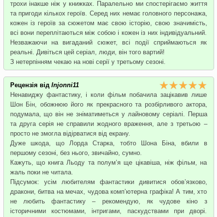
трохи інакше ніж у книжках. Паралельно ми спостерігаємо життя
та пригоди кількох героїв. Серед них немає головного персонажа,
кожен із героїв за сюжетом має свою історію, свою значимість,
всі вони переплітаються між собою і кожен із них індивідуальний.
Незважаючи на вигаданий сюжет, всі події сприймаються як
реальні. Дивіться цей серіал, люди, він того вартий!
З нетерпінням чекаю на нові серії у третьому сезоні.
Рецензія від
Injonni11
Ненавиджу фантастику, і коли фільм побачила зацікавив лише
Шон Бін, обожнюю його як прекрасного та розбірливого актора,
подумала, що він не зніматиметься у лайновому серіалі. Перша
та друга серія не справили жодного враження, але з третьою –
просто не змогла відірватися від екрану.
Дуже шкода, що Лорда Старка, тобто Шона Біна, вбили в
першому сезоні, без нього, звичайно, сумно.
Кажуть, що книга Льоду та полум’я ще цікавіша, ніж фільм, на
жаль поки не читала.
Підсумок: усім любителям фантастики дивитися обов’язково,
дракони, битва на мечах, чудова комп’ютерна графіка! А тим, хто
не любить фантастику – рекомендую, як чудове кіно з
історичними костюмами, інтригами, паскудствами при дворі.