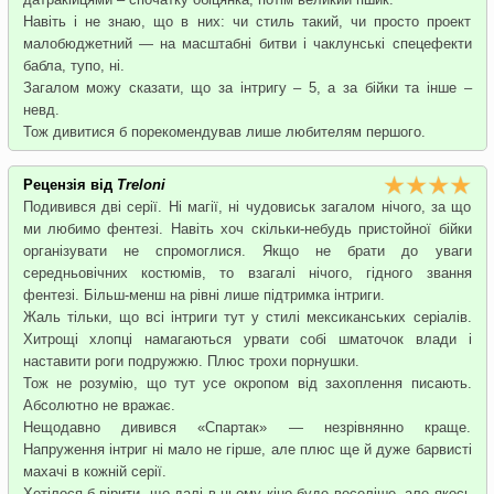
Навіть і не знаю, що в них: чи стиль такий, чи просто проект
малобюджетний — на масштабні битви і чаклунські спецефекти
бабла, тупо, ні.
Загалом можу сказати, що за інтригу – 5, а за бійки та інше –
невд.
Тож дивитися б порекомендував лише любителям першого.
Рецензія від
Treloni
Подивився дві серії. Ні магії, ні чудовиськ загалом нічого, за що
ми любимо фентезі. Навіть хоч скільки-небудь пристойної бійки
організувати не спромоглися. Якщо не брати до уваги
середньовічних костюмів, то взагалі нічого, гідного звання
фентезі. Більш-менш на рівні лише підтримка інтриги.
Жаль тільки, що всі інтриги тут у стилі мексиканських серіалів.
Хитрощі хлопці намагаються урвати собі шматочок влади і
наставити роги подружжю. Плюс трохи порнушки.
Тож не розумію, що тут усе окропом від захоплення писають.
Абсолютно не вражає.
Нещодавно дивився «Спартак» — незрівнянно краще.
Напруження інтриг ні мало не гірше, але плюс ще й дуже барвисті
махачі в кожній серії.
Хотілося б вірити, що далі в цьому кіно буде веселіше, але якось