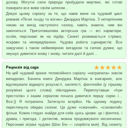
дозору. Могутні сили природи пробудили мертвих, які готові
пожирати все живе своїм шляхом…
Дякую цьому серіалу за те, що навів мене на чудовий цикл
романів «Пісня льоду та вогню» Джорджа Мартіна. З нетерпінням
чекаю на вихід наступного сезону, навіть знаючи, чим він
закінчиться. Приголомшлива акторська гра — всі характери,
особи, персонажі як на підбір. Сюжет розвивається стрімко,
яскраво та непередбачено. Чудова робота сценаристів. Все
закручено з такою неймовірною вигадкою та силою думки, що
змушує дивитися знову і знову, читати далі й далі…
Рецензія від
caga
На цей чудовий зразок телевізійного серіалу «натрапила» зовсім
випадково. Бачила книги Джорджа Мартіна в книгарнях, але
відлякували відверто розухасті, наляпісті, фентезійні (у гіршому
розумінні цього слова) обкладинки… Переплутавши «Ігри
престолів» з іншим серіалом почала дивитися першу серію і…
Все:)) Я потрапила: Затягнуло всерйоз. На одному подиху
переглянула обидва сезони. Це дуже «смачний», «соковитий»
фільм. Кожен глядач знайде для себе щось цікаве: це і фентезі, і
драма, і пригода, і детектив, можна продовжувати нескінченно.
Персонажі зіграні чудово (Шон Бін — скорбота моя). Від сюжету