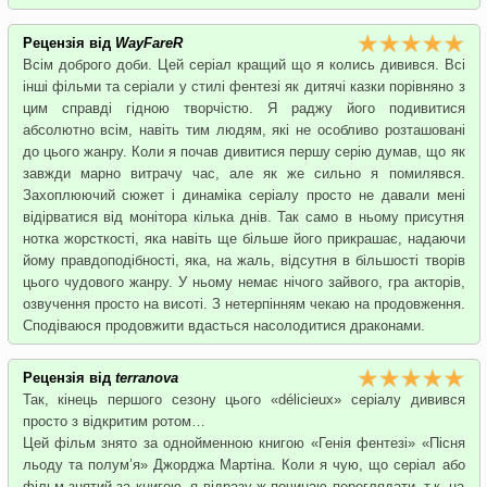
Рецензія від
WayFareR
Всім доброго доби. Цей серіал кращий що я колись дивився. Всі
інші фільми та серіали у стилі фентезі як дитячі казки порівняно з
цим справді гідною творчістю. Я раджу його подивитися
абсолютно всім, навіть тим людям, які не особливо розташовані
до цього жанру. Коли я почав дивитися першу серію думав, що як
завжди марно витрачу час, але як же сильно я помилявся.
Захоплюючий сюжет і динаміка серіалу просто не давали мені
відірватися від монітора кілька днів. Так само в ньому присутня
нотка жорсткості, яка навіть ще більше його прикрашає, надаючи
йому правдоподібності, яка, на жаль, відсутня в більшості творів
цього чудового жанру. У ньому немає нічого зайвого, гра акторів,
озвучення просто на висоті. З нетерпінням чекаю на продовження.
Сподіваюся продовжити вдасться насолодитися драконами.
Рецензія від
terranova
Так, кінець першого сезону цього «délicieux» серіалу дивився
просто з відкритим ротом…
Цей фільм знято за однойменною книгою «Генія фентезі» «Пісня
льоду та полум’я» Джорджа Мартіна. Коли я чую, що серіал або
фільм знятий за книгою, я відразу ж починаю переглядати, т.к. на