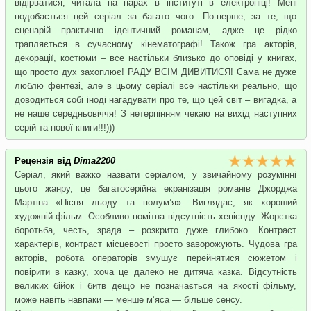
відірватися, читала на парах в інституті в електроніці! Мені
подобається цей серіал за багато чого. По-перше, за те, що
сценарій практично ідентичний романам, адже це рідко
трапляється в сучасному кінематографі! Також гра акторів,
декорації, костюми – все настільки близько до оповіді у книгах,
що просто дух захоплює! РАДУ ВСІМ ДИВИТИСЯ! Сама не дуже
люблю фентезі, але в цьому серіалі все настільки реально, що
доводиться собі іноді нагадувати про те, що цей світ – вигадка, а
не наше середньовіччя! З нетерпінням чекаю на вихід наступних
серій та нової книги!!!)))
Рецензія від
Dima2200
Серіал, який важко назвати серіалом, у звичайному розумінні
цього жанру, це багатосерійна екранізація романів Джорджа
Мартіна «Пісня льоду та полум’я». Виглядає, як хороший
художній фільм. Особливо помітна відсутність хепієнду. Жорстка
боротьба, честь, зрада – розкрито дуже глибоко. Контраст
характерів, контраст місцевості просто заворожують. Чудова гра
акторів, робота операторів змушує перейнятися сюжетом і
повірити в казку, хоча це далеко не дитяча казка. Відсутність
великих бійок і битв дещо не позначається на якості фільму,
може навіть навпаки — менше м’яса — більше сенсу.