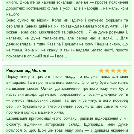
нічого. Вибачте за харчові ескапади, але це — просте пояснення
добротних костюмних фільмів усіх часів і народів… на жаль, крім
нашого
Воно сумно як ніколи. Коли ми їздимо і купуємо формати та
серіали в Каннах двічі на рік, то завжди намагаємося думати… Ну
кожен через свої можливості та здібності… Я не дуже розумна і,
напевно, не дуже талановита, але серед нас є всякі. .. Для
деяких глядачів типу Kassina і думати не хочу і іншим скажу, що
не треба. Хоча ні, не скажу, я так їй надала багато честі, просто
поховати в спільній ямі — і все…
Рецензія від
Morrine
Першу книгу з трилогії Пісня льоду та полум’я попалася мені
випадково. Та й прочитана вона важко… Спочатку був лише натяк
на цікавий сюжет. Однак, до закінчення третього тому мені було
настільки шкода, що немає продовження… і ось — дивлюся регтв
— якийсь лицарський серіал, та ще й увімкнула його посеред
серії, як буквально з п’ятої хвилини зрозуміла: йде саме те кіно,
про яке я колись майже мріяла.
Екранізація приголомшливого роману, рідкісні відходження лінії
сюжету, відмінний акторський склад. Щоправда, мені дуже
хотілося б, щоб Шон Бін грав іншу роль — з довшим екранним